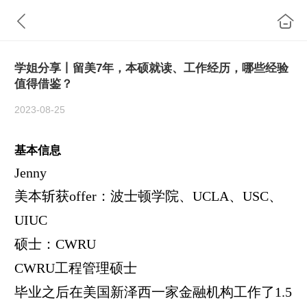
学姐分享丨留美7年，本硕就读、工作经历，哪些经验
值得借鉴？
2023-08-25
基本信息
Jenny
美本斩获
offer
：
波士顿学院
、
UCLA
、
USC
、
UIUC
硕士：
CWRU
CWRU
工程管理硕士
毕业之后在美国新泽西一家金融机构工作了
1.5