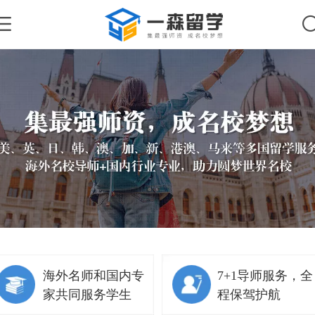
B同学
巴斯大学
管理学
英
Z同学
巴斯大学
计算机
英
Z同学
巴斯大学
经济学
英
S同学
萨里大学
经济学
英
C同学
萨里大学
计算机
英
D同学
萨里大学
管理学
英
海外名师和国内专
7+1导师服务，全
W同学
萨里大学
管理学
英
家共同服务学生
程保驾护航