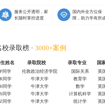
Z同学
兰卡斯特大学
会计
英
C同学
曼彻斯特大学
金融
英
服务公开透明，家
国内外全方位保
Z同学
曼彻斯特大学
工商管理
英
长随时掌控进度
障，助力学有所
L同学
伦敦大学国王学院
管理学
英
L同学
伦敦大学国王学院
数字媒体
英
L同学
伦敦大学国王学院
临床心理学
英
Z同学
伦敦大学国王学院
数字媒体
英
名校录取榜 ·
3000+案例
Z同学
帝国理工学院
计算机
英
L同学
伦敦政治经济学院
经济学
英
学生姓名
录取院校
录取专业
国
P同学
伦敦政治经济学院
国际关系
英
R同学
牛津大学
教育学
英
H同学
牛津大学
数学
英
S同学
牛津大学
计算机科学
英
Z同学
牛津大学
统计学
英