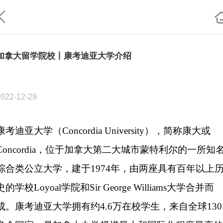
加拿大留学院校丨康考迪亚大学介绍
2022-12-29
康考迪亚大学（
Concordia University
），简称康大或
Concordia
，位于加拿大第二大城市蒙特利尔的一所知
综合类公立大学，建于
1974
年，由两座具有百年以上
史的学校
Loyoal
学院和
Sir George Williams
大学合并而
成。康考迪亚大学拥有约
4.6
万在校学生，来自全球
130