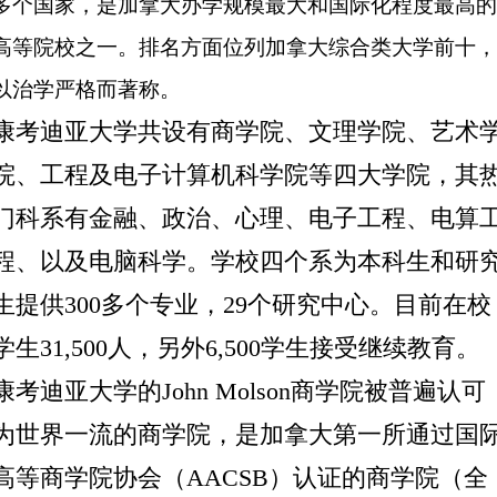
多个国家，是加拿大办学规模最大和国际化程度最高的
高等院校之一。排名方面位列加拿大综合类大学前十，
以治学严格而著称。
康考迪亚大学共设有商学院、文理学院、艺术
院、工程及电子计算机科学院等四大学院，其
门科系有金融、政治、心理、电子工程、电算
程、以及电脑科学。学校四个系为本科生和研
生提供
300
多个专业，
29
个研究中心。目前在校
学生
31,500
人，另外
6,500
学生接受继续教育。
康考迪亚大学的
John Molson
商学院被普遍认可
为世界一流的商学院，是加拿大第一所通过国
高等商学院协会（
AACSB
）认证的商学院（全